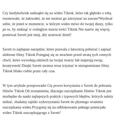
Czy kiedykolwiek natknąłeś się na wideo Tiktok, które tak głęboko z tobą
rezonowało, że żałowałeś, że nie możesz go zatrzymać na zawsze?Wyobraź
sobie, że jesteś w momencie, w którym wideo mówi do twojej duszy, tylko
po to, by zniknąć w rozległym morzu treści Tiktok.Nie martw się więcej,
ponieważ Savett jest tutaj, aby uratować dzień!
Savett to najlepsze narzędzie, które pozwala z łatwością pobierać i zapisać
ulubione filmy Tiktok.Pożegnaj się ze strachem przed utratą tych cennych
chwil, które wywołują uśmiech na twojej twarzy lub inspirują twoją
kreatywność.Dzięki Savett możesz teraz trzymać te niezapomniane filmy
Tiktok blisko ciebie przez cały czas.
W tym artykule przeprowadzi Cię proces korzystania z Savett do pobrania
filmów Tiktok.Od zrozumienia, dlaczego oszczędzanie filmów Tiktok jest
niezbędne do nauki najlepszych praktyk i typowych błędów, których należy
unikać, zbadamy tajniki wykorzystania Savett do płynnego wrażenia
oszczędzania wideo.Przygotuj się na odblokowanie pełnego potencjału
wideo Tiktok oszczędzającego z Savett!